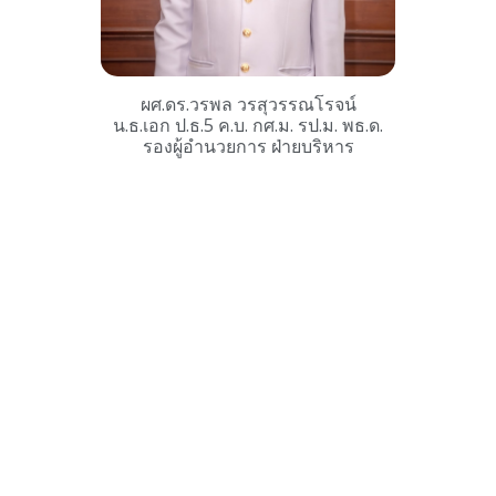
ผศ.ดร.วรพล วรสุวรรณโรจน์
น.ธ.เอก ป.ธ.5 ค.บ. กศ.ม. รป.ม. พธ.ด.
รองผู้อำนวยการ ฝ่ายบริหาร