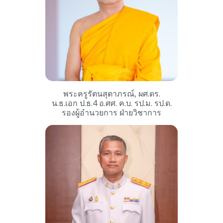
พระครูรัตนสุตาภรณ์, ผศ.ดร.
น.ธ.เอก ป.ธ.4 อ.ศศ. ค.บ. รป.ม. รป.ด.
รองผู้อำนวยการ ฝ่ายวิชาการ