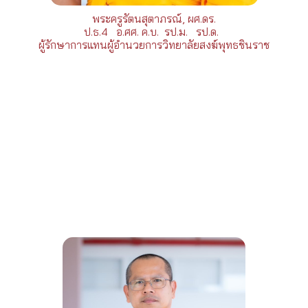
พระครูรัตนสุตาภรณ์, ผศ.ดร.
ป.ธ.4 อ.ศศ. ค.บ. รป.ม. รป.ด.
ผู้รักษาการแทนผู้อำนวยการวิทยาลัยสงฆ์พุทธชินราช