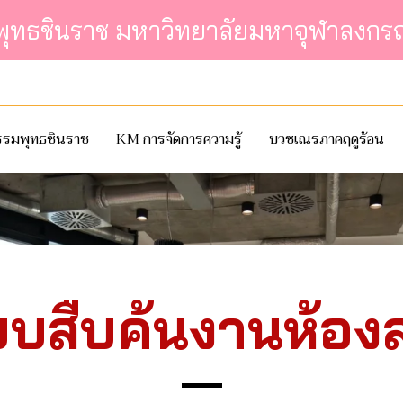
์พุทธชินราช มหาวิทยาลัยมหาจุฬาลงกร
กรรมพุทธชินราช
KM การจัดการความรู้
บวชเณรภาคฤดูร้อน
บสืบค้นงานห้อง