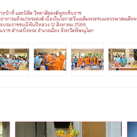
้าหน้าที่ และนิสิต วิทยาลัยสงฆ์พุทธชินราช
รอาหารแห้งแก่พระสงฆ์ เนื่องในโอกาสวันเฉลิมพระชนมพรรษาสมเด็จพระนา
ะบรมราชชนนีพันปีหลวง 12 สิงหาคม 2566
ินราช ตำบลบึงพระ อำเภอเมือง จังหวัดพิษณุโลก